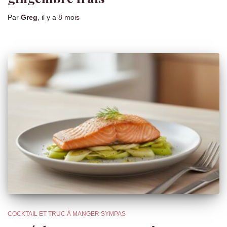
Par
Greg
, il y a
8 mois
COCKTAIL ET TRUC À MANGER SYMPAS