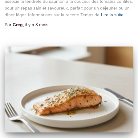
associe la tendreté du saumon à la douceur des tomates confites,
pour un repas sain et savoureux, parfait pour un déjeuner ou un
dîner léger. Informations sur la recette Temps de
Lire la suite
Par
Greg
, il y a
8 mois