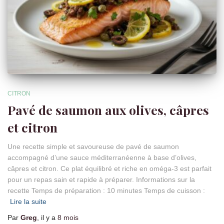
CITRON
Pavé de saumon aux olives, câpres
et citron
Une recette simple et savoureuse de pavé de saumon
accompagné d’une sauce méditerranéenne à base d’olives,
câpres et citron. Ce plat équilibré et riche en oméga-3 est parfait
pour un repas sain et rapide à préparer. Informations sur la
recette Temps de préparation : 10 minutes Temps de cuisson :
Lire la suite
Par
Greg
, il y a
8 mois