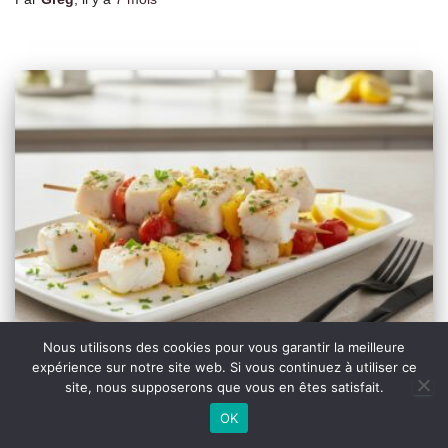
Nous utilisons des cookies pour vous garantir la meilleure
expérience sur notre site web. Si vous continuez à utiliser ce
site, nous supposerons que vous en êtes satisfait.
CITRON
Brochettes de poisson mariné et
OK