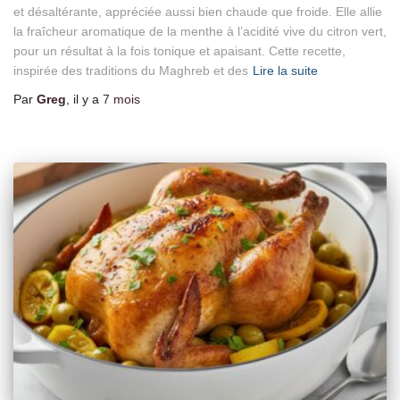
et désaltérante, appréciée aussi bien chaude que froide. Elle allie
la fraîcheur aromatique de la menthe à l’acidité vive du citron vert,
pour un résultat à la fois tonique et apaisant. Cette recette,
inspirée des traditions du Maghreb et des
Lire la suite
Par
Greg
, il y a
7 mois