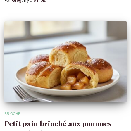
Par
Greg
, il y a
8 mois
BRIOCHE
Petit pain brioché aux pommes