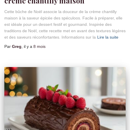
crème chantilly maison
Cette bûche de Noël associe la douceur de la crème chantilly
maison à la saveur épicée des spéculoos. Facile à préparer, elle
est idéale pour un dessert festif et gourmand. Inspirée des
traditions de Noël, cette recette met en avant des textures légères
et des saveurs réconfortantes. Informations sur la
Lire la suite
Par
Greg
, il y a
8 mois