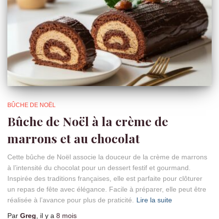
BÛCHE DE NOËL
Bûche de Noël à la crème de
marrons et au chocolat
Cette bûche de Noël associe la douceur de la crème de marrons
à l’intensité du chocolat pour un dessert festif et gourmand.
Inspirée des traditions françaises, elle est parfaite pour clôturer
un repas de fête avec élégance. Facile à préparer, elle peut être
réalisée à l’avance pour plus de praticité.
Lire la suite
Par
Greg
, il y a
8 mois