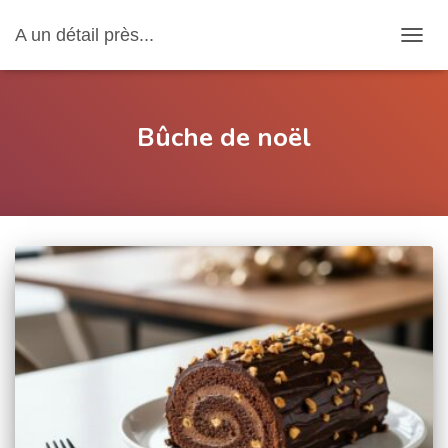
A un détail près...
OUVRI
Bûche de noël