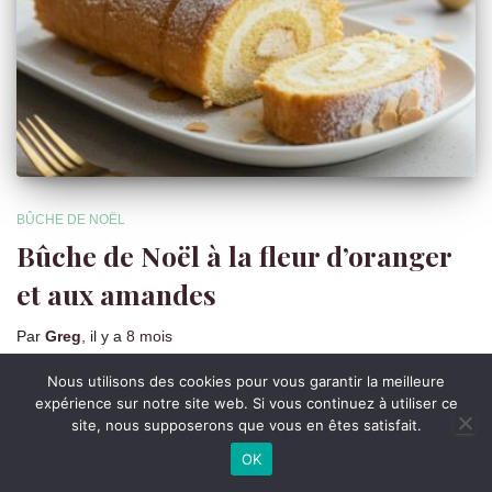
BÛCHE DE NOËL
Bûche de Noël à la fleur d’oranger
et aux amandes
Par
Greg
, il y a
8 mois
Nous utilisons des cookies pour vous garantir la meilleure
expérience sur notre site web. Si vous continuez à utiliser ce
site, nous supposerons que vous en êtes satisfait.
OK