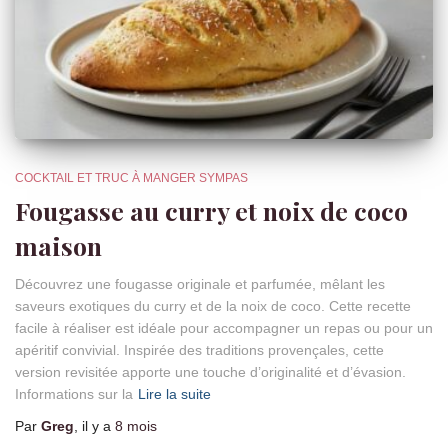
COCKTAIL ET TRUC À MANGER SYMPAS
Fougasse au curry et noix de coco
maison
Découvrez une fougasse originale et parfumée, mêlant les
saveurs exotiques du curry et de la noix de coco. Cette recette
facile à réaliser est idéale pour accompagner un repas ou pour un
apéritif convivial. Inspirée des traditions provençales, cette
version revisitée apporte une touche d’originalité et d’évasion.
Informations sur la
Lire la suite
Par
Greg
, il y a
8 mois