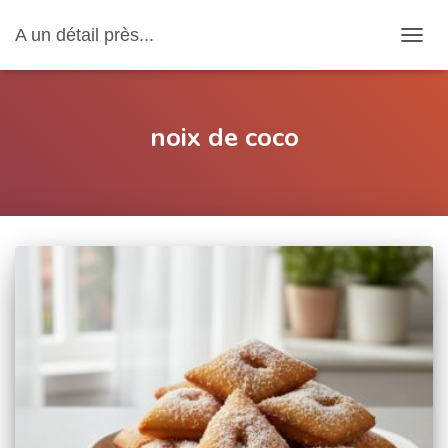
A un détail près...
OUVRI
noix de coco