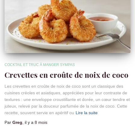
COCKTAIL ET TRUC À MANGER SYMPAS
Crevettes en croûte de noix de coco
Les crevettes en croûte de noix de coco sont un classique des
cuisines créoles et asiatiques, appréciées pour leur contraste de
textures : une enveloppe croustillante et dorée, un cœur tendre et
juteux, relevé par la douceur parfumée de la noix de coco. Cette
recette, souvent servie en apéritif ou
Lire la suite
Par
Greg
, il y a
8 mois