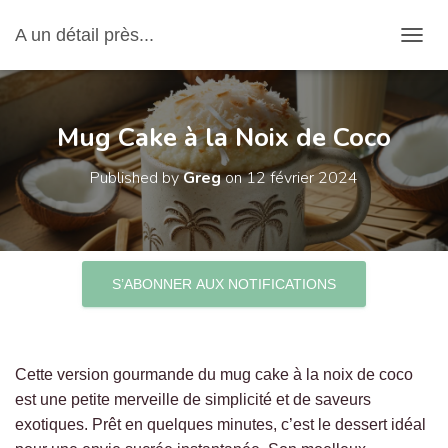
A un détail près...
OUVRI
Mug Cake à la Noix de Coco
Published by
Greg
on
12 février 2024
S’ABONNER AUX NOTIFICATIONS
Cette version gourmande du mug cake à la noix de coco
est une petite merveille de simplicité et de saveurs
exotiques. Prêt en quelques minutes, c’est le dessert idéal