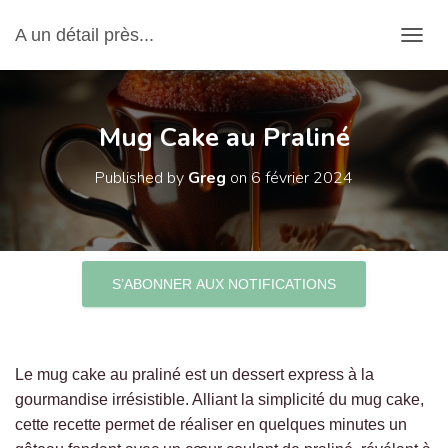
A un détail près...
OUVRI
Mug Cake au Praliné
Published by
Greg
on
6 février 2024
S’ABONNER AUX NOTIFICATIONS
Le mug cake au praliné est un dessert express à la
gourmandise irrésistible. Alliant la simplicité du mug cake,
cette recette permet de réaliser en quelques minutes un