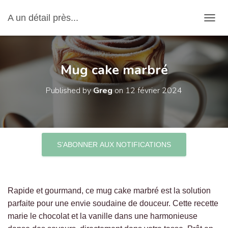
A un détail près...
OUVRI
Mug cake marbré
Published by
Greg
on
12 février 2024
S’ABONNER AUX NOTIFICATIONS
Rapide et gourmand, ce mug cake marbré est la solution
parfaite pour une envie soudaine de douceur. Cette recette
marie le chocolat et la vanille dans une harmonieuse