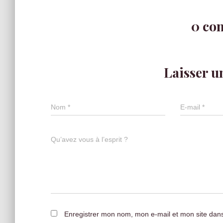
0 co
Laisser 
Nom
*
E-mail
*
Qu’avez vous à l’esprit ?
Enregistrer mon nom, mon e-mail et mon site dan