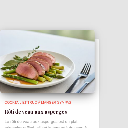
COCKTAIL ET TRUC À MANGER SYMPAS
Rôti de veau aux asperges
Le rôti de veau aux asperges est un plat
printanier raffiné, alliant la tendreté du veau à