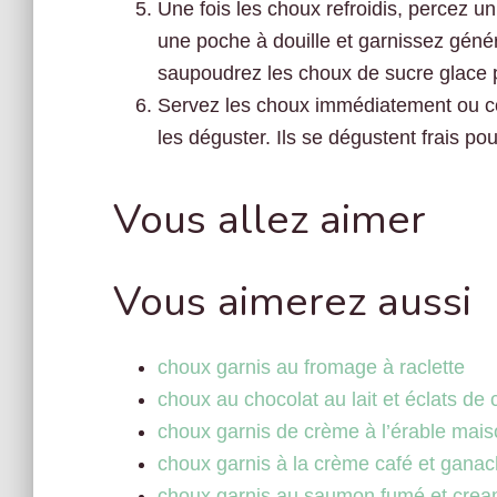
Une fois les choux refroidis, percez un
une poche à douille et garnissez gén
saupoudrez les choux de sucre glace p
Servez les choux immédiatement ou co
les déguster. Ils se dégustent frais p
Vous allez aimer
Vous aimerez aussi
choux garnis au fromage à raclette
choux au chocolat au lait et éclats d
choux garnis de crème à l’érable mai
choux garnis à la crème café et ganac
choux garnis au saumon fumé et cre