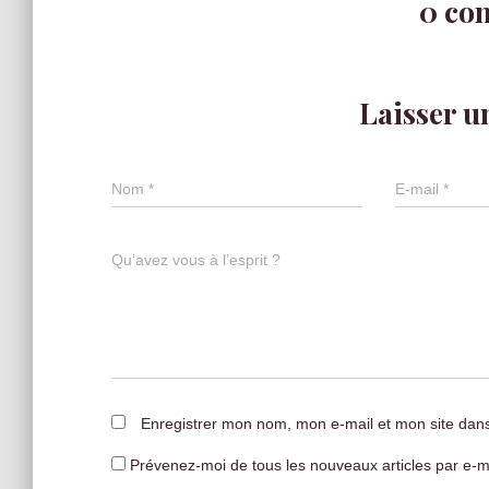
0 co
Laisser 
Nom
*
E-mail
*
Qu’avez vous à l’esprit ?
Enregistrer mon nom, mon e-mail et mon site dan
Prévenez-moi de tous les nouveaux articles par e-ma