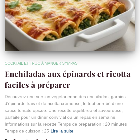
COCKTAIL ET TRUC À MANGER SYMPAS
Enchiladas aux épinards et ricotta
faciles à préparer
Découvrez une version végétarienne des enchiladas, garnies
d’épinards frais et de ricotta crémeuse, le tout enrobé d’une
sauce tomate épicée. Une recette équilibrée et savoureuse,
parfaite pour un dîner convivial ou un repas en semaine.
Informations sur la recette Temps de préparation : 20 minutes
Temps de cuisson : 25
Lire la suite