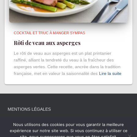
COCKTAIL ET TRUC À MANGER SYMPAS
Rôti de veau aux asperges
Le rôti de veau aux asperges est un plat printanier
raffiné, alliant la tendreté du veau à la fraîcheur des
asperges vertes. Cette recette, ancrée dans la tradition
française, met en valeur la saisonnalité des
Lire la suite
MENTIONS LÉGALES
Nous utilisons des cookies pour vous garantir la meilleure
expérience sur notre site web. Si vous continuez à utiliser ce
site, nous supposerons que vous en êtes satisfait.