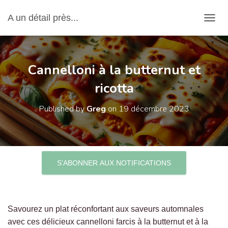
A un détail près...
OUVRI
Cannelloni à la butternut et
ricotta
Published by
Greg
on
19 décembre 2023
S’ABONNER AUX NOTIFICATIONS
Savourez un plat réconfortant aux saveurs automnales
avec ces délicieux cannelloni farcis à la butternut et à la