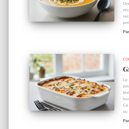
Ori
réc
rec
pot
Pa
CO
G
Le 
emb
tex
tou
Ce 
ou
Pa