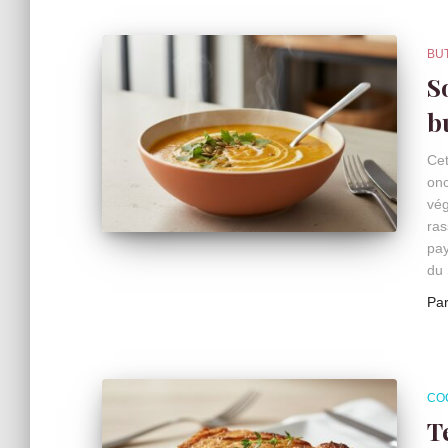
BU
S
b
Cet
onc
vég
ras
pay
du 
Pa
CO
T