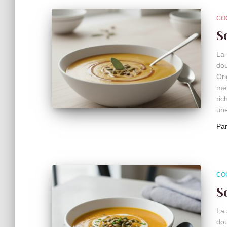
CO
S
La 
dou
Ori
met
ric
une
Pa
CO
S
La 
dou