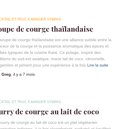
CKTAIL ET TRUC À MANGER SYMPAS
oupe de courge thaïlandaise
soupe de courge thaïlandaise est une alliance subtile entre la
ceur de la courge et la puissance aromatique des épices et
bes typiques de la cuisine thaïe. Ce potage, inspiré des
ditions du sud-est asiatique, marie lait de coco, citronnelle,
gembre et piment pour une expérience à la fois
Lire la suite
r
Greg
, il y a
7 mois
CKTAIL ET TRUC À MANGER SYMPAS
urry de courge au lait de coco
curry de courge au lait de coco est un plat végétarien
nspiration indienne, à la fois réconfortant, parfumé et équilibré.