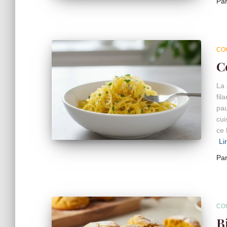
Pa
CO
C
La 
fil
pau
cui
ce 
Li
Pa
CO
B