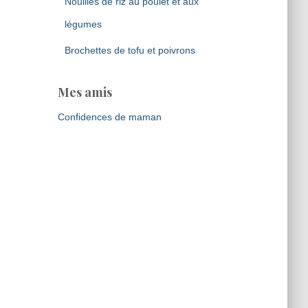
Nouilles de riz au poulet et aux
légumes
Brochettes de tofu et poivrons
Mes amis
Confidences de maman