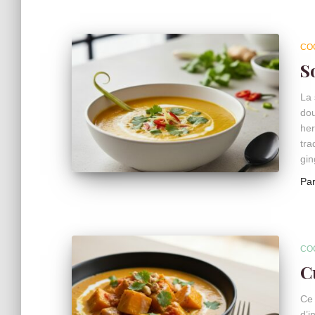
CO
S
La 
dou
her
tra
gin
Pa
CO
C
Ce 
d’i