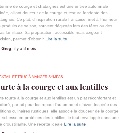
terrine de courge et châtaignes est une entrée automnale
finée, alliant douceur de la courge et texture fondante des
taignes. Ce plat, d’inspiration rurale française, met à l’honneur
 produits de saison, souvent dégustés lors des fêtes ou des
as familiaux. Sa préparation, accessible mais exigeant
cision, permet d’obtenir
Lire la suite
r
Greg
, il y a
8 mois
CKTAIL ET TRUC À MANGER SYMPAS
ourte à la courge et aux lentilles
te tourte à la courge et aux lentilles est un plat réconfortant et
ilibré, parfait pour les repas d’automne et d’hiver. Inspirée des
ditions culinaires rustiques, elle associe la douceur de la courge
a richesse en protéines des lentilles, le tout enveloppé dans une
e croustillante. Une recette idéale
Lire la suite