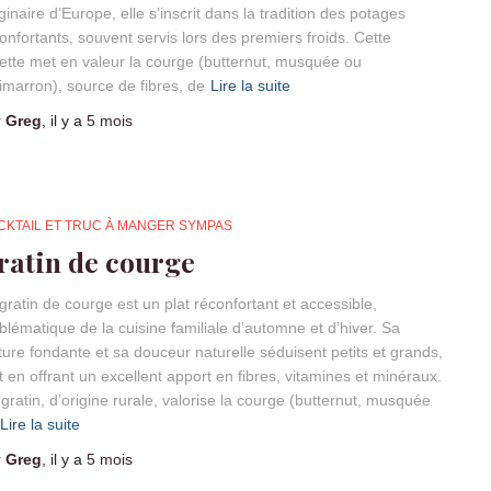
ginaire d’Europe, elle s’inscrit dans la tradition des potages
onfortants, souvent servis lors des premiers froids. Cette
ette met en valeur la courge (butternut, musquée ou
imarron), source de fibres, de
Lire la suite
r
Greg
, il y a
5 mois
CKTAIL ET TRUC À MANGER SYMPAS
ratin de courge
gratin de courge est un plat réconfortant et accessible,
lématique de la cuisine familiale d’automne et d’hiver. Sa
ture fondante et sa douceur naturelle séduisent petits et grands,
t en offrant un excellent apport en fibres, vitamines et minéraux.
gratin, d’origine rurale, valorise la courge (butternut, musquée
Lire la suite
r
Greg
, il y a
5 mois