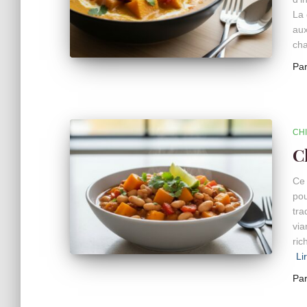
La 
aux
cha
Pa
CHI
C
Ce 
pou
tra
via
ric
Li
Pa