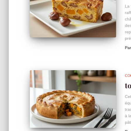
La 
raf
châ
des
rep
pré
Pa
CO
t
Cet
équ
tra
à l
pât