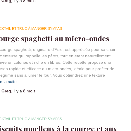
r
Greg
, il y a
8 mois
CKTAIL ET TRUC À MANGER SYMPAS
ourge spaghetti au micro-ondes
courge spaghetti, originaire d’Asie, est appréciée pour sa chair
amenteuse qui rappelle les pâtes, tout en étant naturellement
vre en calories et riche en fibres. Cette recette propose une
sson rapide et efficace au micro-ondes, idéale pour profiter de
légume sans allumer le four. Vous obtiendrez une texture
re la suite
r
Greg
, il y a
8 mois
CKTAIL ET TRUC À MANGER SYMPAS
iscuits moelleux à la courge et aux