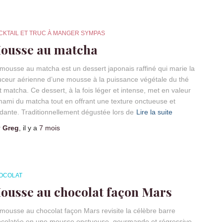
CKTAIL ET TRUC À MANGER SYMPAS
ousse au matcha
mousse au matcha est un dessert japonais raffiné qui marie la
ceur aérienne d’une mousse à la puissance végétale du thé
t matcha. Ce dessert, à la fois léger et intense, met en valeur
mami du matcha tout en offrant une texture onctueuse et
dante. Traditionnellement dégustée lors de
Lire la suite
r
Greg
, il y a
7 mois
OCOLAT
ousse au chocolat façon Mars
mousse au chocolat façon Mars revisite la célèbre barre
colatée en une mousse onctueuse, gourmande et régressive.