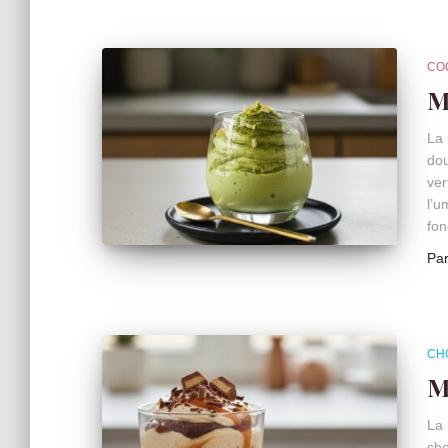
CO
M
La 
dou
ver
l’u
fon
Pa
CH
M
La 
cho