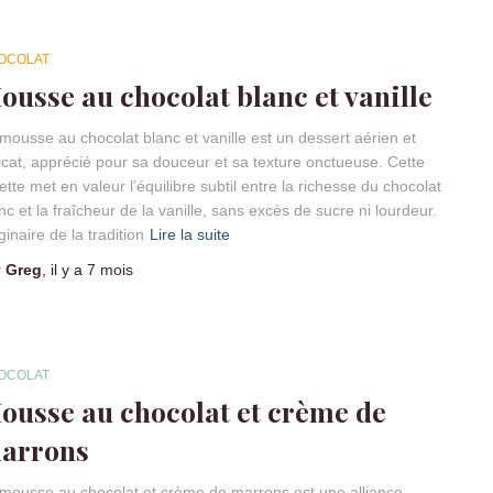
OCOLAT
ousse au chocolat blanc et vanille
mousse au chocolat blanc et vanille est un dessert aérien et
icat, apprécié pour sa douceur et sa texture onctueuse. Cette
ette met en valeur l’équilibre subtil entre la richesse du chocolat
nc et la fraîcheur de la vanille, sans excès de sucre ni lourdeur.
ginaire de la tradition
Lire la suite
r
Greg
, il y a
7 mois
OCOLAT
ousse au chocolat et crème de
arrons
mousse au chocolat et crème de marrons est une alliance