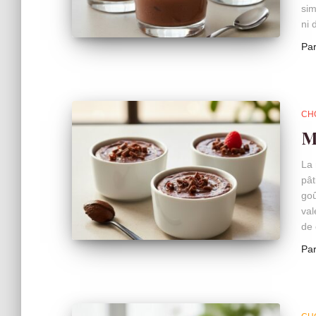
sim
ni 
Pa
CH
M
La 
pât
goû
val
de 
Pa