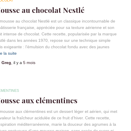
OCOLAT
ousse au chocolat Nestlé
mousse au chocolat Nestlé est un classique incontournable de
pâtisserie française, appréciée pour sa texture aérienne et son
t intense de chocolat. Cette recette, popularisée par la marque
tlé dans les années 1970, repose sur une technique simple
s exigeante : l’émulsion du chocolat fondu avec des jaunes
re la suite
r
Greg
, il y a
5 mois
EMENTINES
ousse aux clémentines
mousse aux clémentines est un dessert léger et aérien, qui met
valeur la fraîcheur acidulée de ce fruit d’hiver. Cette recette,
nspiration méditerranéenne, marie la douceur des agrumes à la
ture onctueuse d’une mousse maison, sans excès de sucre ni