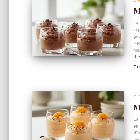
CH
M
La 
la 
goû
Nes
mai
Li
Pa
CL
M
La 
en 
d’i
tex