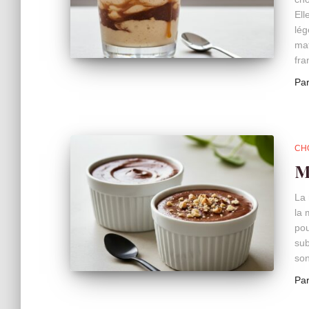
Ell
lég
mat
fra
Pa
CH
M
La 
la 
pou
sub
son
Pa