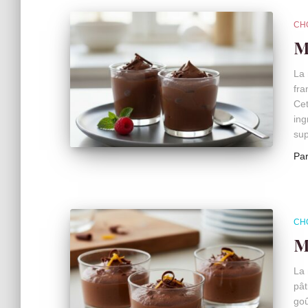
CH
M
La 
fra
Cet
ing
sup
Pa
CH
M
La 
pât
goû