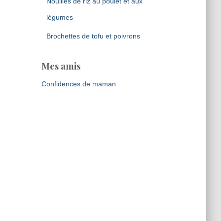
Nouilles de riz au poulet et aux
légumes
Brochettes de tofu et poivrons
Mes amis
Confidences de maman