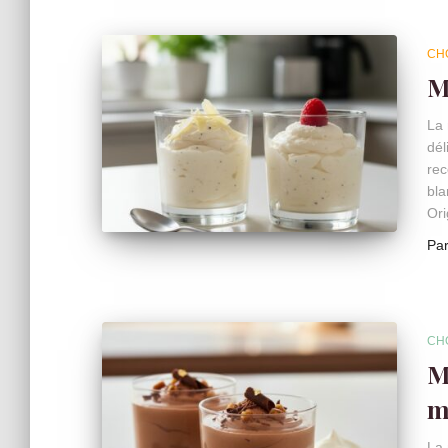
CH
M
La 
dél
rec
bla
Ori
Pa
CH
M
m
La 