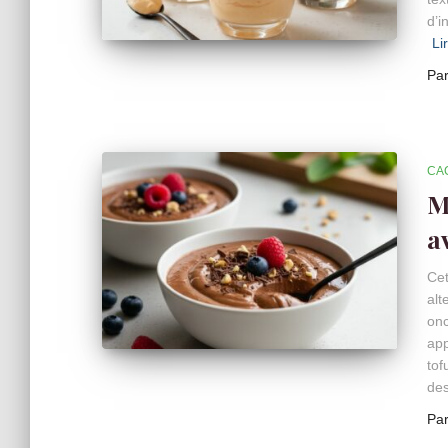
d’i
Li
Pa
CA
M
a
Cet
alt
onc
app
tof
de
Pa