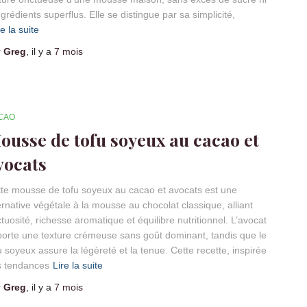
ngrédients superflus. Elle se distingue par sa simplicité,
re la suite
r
Greg
, il y a
7 mois
CAO
ousse de tofu soyeux au cacao et
vocats
te mousse de tofu soyeux au cacao et avocats est une
ernative végétale à la mousse au chocolat classique, alliant
tuosité, richesse aromatique et équilibre nutritionnel. L’avocat
orte une texture crémeuse sans goût dominant, tandis que le
u soyeux assure la légèreté et la tenue. Cette recette, inspirée
s tendances
Lire la suite
r
Greg
, il y a
7 mois