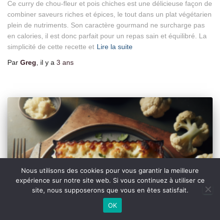
Ce curry de chou-fleur et pois chiches est une délicieuse façon de
combiner saveurs riches et épices, le tout dans un plat végétarien
plein de nutriments. Son caractère gourmand ne surcharge pas
en calories, il est donc parfait pour un repas sain et équilibré. La
simplicité de cette recette et
Lire la suite
Par
Greg
, il y a
3 ans
Nous utilisons des cookies pour vous garantir la meilleure
expérience sur notre site web. Si vous continuez à utiliser ce
site, nous supposerons que vous en êtes satisfait.
OK