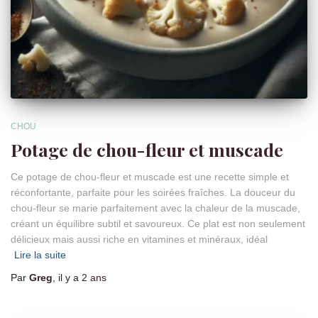
CHOU
Potage de chou-fleur et muscade
Ce potage de chou-fleur et muscade est une recette simple et
réconfortante, parfaite pour les soirées fraîches. La douceur du
chou-fleur se marie parfaitement avec la chaleur de la muscade,
créant un équilibre subtil et savoureux. Ce plat est non seulement
délicieux mais aussi riche en vitamines et minéraux, idéal
Lire la suite
Par
Greg
, il y a
2 ans