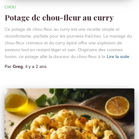
CHOU
Potage de chou-fleur au curry
Ce potage de chou-fleur au curry est une recette simple et
réconfortante, parfaite pour les journées fraîches. Le mariage du
chou-fleur crémeux et du curry épicé offre une explosion de
saveurs tout en restant léger et sain. Originaire des cuisines
fusion, ce potage allie la douceur du chou-fleur à la
Lire la suite
Par
Greg
, il y a
2 ans