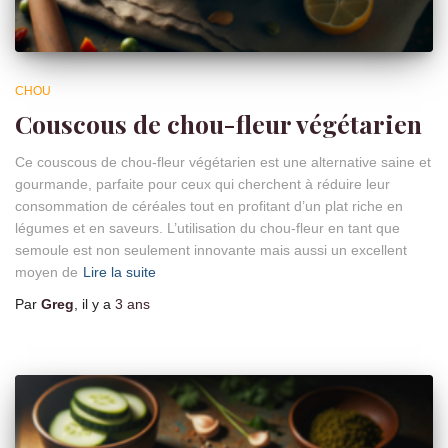
CHOU
Couscous de chou-fleur végétarien
Ce couscous de chou-fleur végétarien est une alternative saine et
gourmande, parfaite pour ceux qui cherchent à réduire leur
consommation de céréales tout en profitant d’un plat riche en
légumes et en saveurs. L’utilisation du chou-fleur en tant que
semoule est non seulement innovante mais aussi un excellent
moyen de
Lire la suite
Par
Greg
, il y a
3 ans