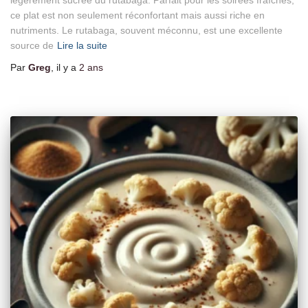
ce plat est non seulement réconfortant mais aussi riche en
nutriments. Le rutabaga, souvent méconnu, est une excellente
source de
Lire la suite
Par
Greg
, il y a
2 ans