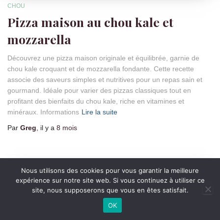
CHOU
Pizza maison au chou kale et
mozzarella
Découvrez une pizza maison originale et équilibrée, garnie de
chou kale croquant et de mozzarella fondante. Cette recette
associe des saveurs simples et nutritives pour un repas sain et
gourmand. Idéale pour varier des pizzas classiques tout en
profitant des bienfaits du chou kale, riche en vitamines et
minéraux. Informations
Lire la suite
Par
Greg
, il y a
8 mois
Nous utilisons des cookies pour vous garantir la meilleure
expérience sur notre site web. Si vous continuez à utiliser ce
site, nous supposerons que vous en êtes satisfait.
OK