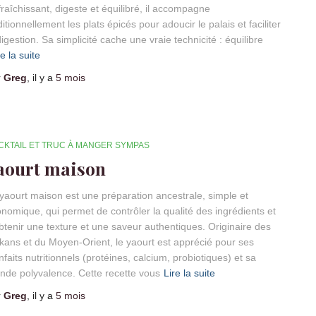
raîchissant, digeste et équilibré, il accompagne
ditionnellement les plats épicés pour adoucir le palais et faciliter
digestion. Sa simplicité cache une vraie technicité : équilibre
re la suite
r
Greg
, il y a
5 mois
CKTAIL ET TRUC À MANGER SYMPAS
aourt maison
yaourt maison est une préparation ancestrale, simple et
nomique, qui permet de contrôler la qualité des ingrédients et
btenir une texture et une saveur authentiques. Originaire des
kans et du Moyen-Orient, le yaourt est apprécié pour ses
nfaits nutritionnels (protéines, calcium, probiotiques) et sa
nde polyvalence. Cette recette vous
Lire la suite
r
Greg
, il y a
5 mois