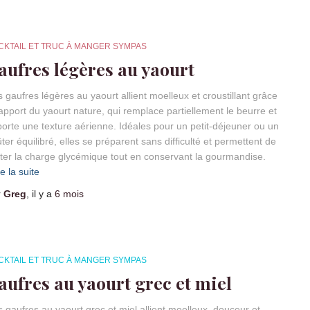
CKTAIL ET TRUC À MANGER SYMPAS
aufres légères au yaourt
 gaufres légères au yaourt allient moelleux et croustillant grâce
’apport du yaourt nature, qui remplace partiellement le beurre et
orte une texture aérienne. Idéales pour un petit-déjeuner ou un
ter équilibré, elles se préparent sans difficulté et permettent de
iter la charge glycémique tout en conservant la gourmandise.
re la suite
r
Greg
, il y a
6 mois
CKTAIL ET TRUC À MANGER SYMPAS
aufres au yaourt grec et miel
 gaufres au yaourt grec et miel allient moelleux, douceur et