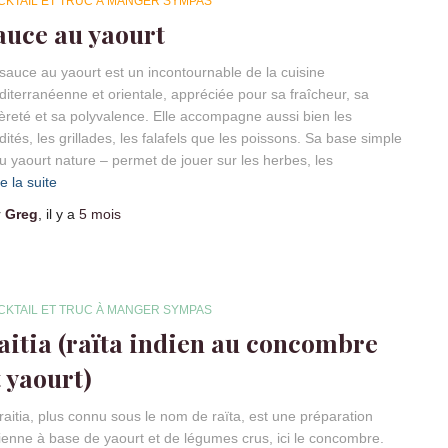
CKTAIL ET TRUC À MANGER SYMPAS
auce au yaourt
sauce au yaourt est un incontournable de la cuisine
iterranéenne et orientale, appréciée pour sa fraîcheur, sa
èreté et sa polyvalence. Elle accompagne aussi bien les
dités, les grillades, les falafels que les poissons. Sa base simple
u yaourt nature – permet de jouer sur les herbes, les
re la suite
r
Greg
, il y a
5 mois
CKTAIL ET TRUC À MANGER SYMPAS
aitia (raïta indien au concombre
t yaourt)
raitia, plus connu sous le nom de raïta, est une préparation
ienne à base de yaourt et de légumes crus, ici le concombre.