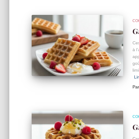
CO
G
Ces
à l
app
goû
lim
Li
Pa
CO
G
Ces