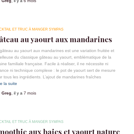
r
Greg
, il y a
6 mois
CKTAIL ET TRUC À MANGER SYMPAS
âteau au yaourt aux mandarines
gâteau au yaourt aux mandarines est une variation fruitée et
lleuse du classique gâteau au yaourt, emblématique de la
sine familiale française. Facile à réaliser, il ne nécessite ni
ance ni technique complexe : le pot de yaourt sert de mesure
r tous les ingrédients. L’ajout de mandarines fraîches
re la suite
r
Greg
, il y a
7 mois
CKTAIL ET TRUC À MANGER SYMPAS
moothie aux baies et yaourt nature