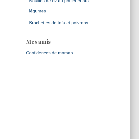
Nouilles de riz au poulet et aux
légumes
Brochettes de tofu et poivrons
Mes amis
Confidences de maman