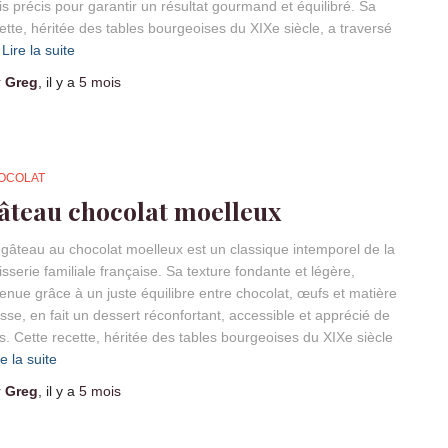
s précis pour garantir un résultat gourmand et équilibré. Sa
ette, héritée des tables bourgeoises du XIXe siècle, a traversé
Lire la suite
r
Greg
, il y a
5 mois
OCOLAT
âteau chocolat moelleux
gâteau au chocolat moelleux est un classique intemporel de la
isserie familiale française. Sa texture fondante et légère,
enue grâce à un juste équilibre entre chocolat, œufs et matière
sse, en fait un dessert réconfortant, accessible et apprécié de
s. Cette recette, héritée des tables bourgeoises du XIXe siècle
re la suite
r
Greg
, il y a
5 mois