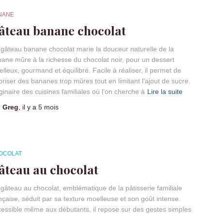
NANE
âteau banane chocolat
gâteau banane chocolat marie la douceur naturelle de la
ane mûre à la richesse du chocolat noir, pour un dessert
lleux, gourmand et équilibré. Facile à réaliser, il permet de
oriser des bananes trop mûres tout en limitant l’ajout de sucre.
ginaire des cuisines familiales où l’on cherche à
Lire la suite
r
Greg
, il y a
5 mois
OCOLAT
âteau au chocolat
gâteau au chocolat, emblématique de la pâtisserie familiale
nçaise, séduit par sa texture moelleuse et son goût intense.
essible même aux débutants, il repose sur des gestes simples