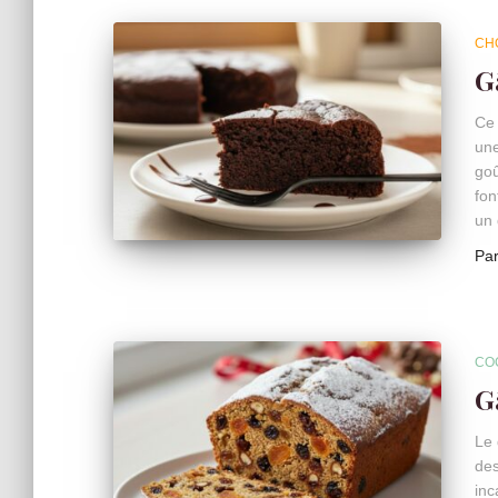
CH
G
Ce 
une
goû
fon
un 
Pa
CO
G
Le 
des
inc