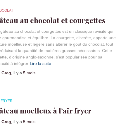
OCOLAT
âteau au chocolat et courgettes
gâteau au chocolat et courgettes est un classique revisité qui
ie gourmandise et équilibre. La courgette, discrète, apporte une
ture moelleuse et légère sans altérer le goût du chocolat, tout
réduisant la quantité de matières grasses nécessaires. Cette
ette, d’origine anglo-saxonne, s’est popularisée pour sa
acité à intégrer
Lire la suite
r
Greg
, il y a
5 mois
R FRYER
âteau moelleux à l’air fryer
r
Greg
, il y a
5 mois