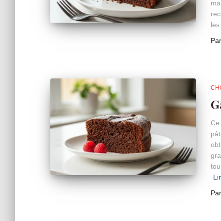
mai
rec
les
Pa
CH
G
Ce 
pât
obt
gra
tou
Li
Pa