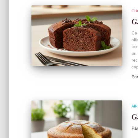
CH
G
Ce 
all
tex
en 
rec
cap
Pa
AI
G
Pa