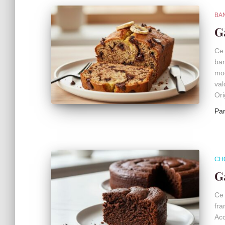
BA
G
Ce 
ban
moe
val
Ori
Pa
CH
G
Ce 
fra
Acc