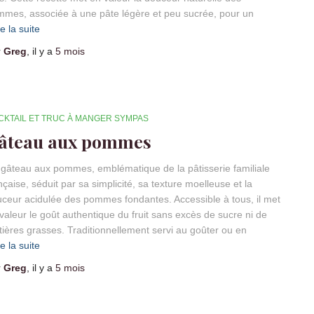
mes, associée à une pâte légère et peu sucrée, pour un
re la suite
r
Greg
, il y a
5 mois
CKTAIL ET TRUC À MANGER SYMPAS
âteau aux pommes
gâteau aux pommes, emblématique de la pâtisserie familiale
nçaise, séduit par sa simplicité, sa texture moelleuse et la
ceur acidulée des pommes fondantes. Accessible à tous, il met
valeur le goût authentique du fruit sans excès de sucre ni de
ières grasses. Traditionnellement servi au goûter ou en
re la suite
r
Greg
, il y a
5 mois