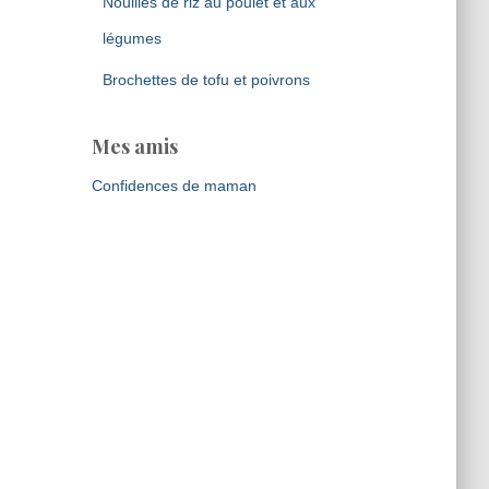
Nouilles de riz au poulet et aux
légumes
Brochettes de tofu et poivrons
Mes amis
Confidences de maman