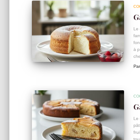
CO
G
Le 
fam
fon
à p
che
Pa
CO
G
Le 
pât
fru
tou