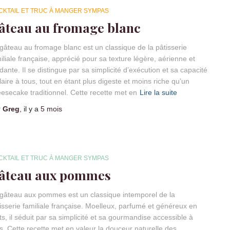
CKTAIL ET TRUC À MANGER SYMPAS
âteau au fromage blanc
gâteau au fromage blanc est un classique de la pâtisserie
iliale française, apprécié pour sa texture légère, aérienne et
dante. Il se distingue par sa simplicité d’exécution et sa capacité
laire à tous, tout en étant plus digeste et moins riche qu’un
esecake traditionnel. Cette recette met en
Lire la suite
r
Greg
, il y a
5 mois
CKTAIL ET TRUC À MANGER SYMPAS
âteau aux pommes
gâteau aux pommes est un classique intemporel de la
isserie familiale française. Moelleux, parfumé et généreux en
its, il séduit par sa simplicité et sa gourmandise accessible à
s. Cette recette met en valeur la douceur naturelle des