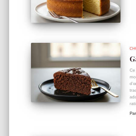
CH
G
Ce 
moe
d’œ
tra
ada
rat
Pa