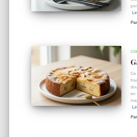
pom
Li
Pa
CO
G
Ce 
fra
dou
en 
mat
Li
Pa