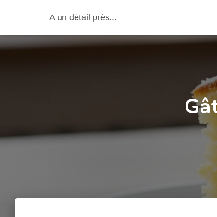
A un détail près...
Gât