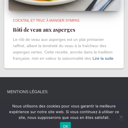
COCKTAIL ET TRUC À MANGER SYMPAS
Rôti de veau aux asperges
Le rôti de veau aux asperges est un plat printanier
raffiné, alliant la tendreté du veau à la fraîcheur des
asperges vertes. Cette recette, ancrée dans la tradition
française, met en valeur la saisonnalité des
Lire la suite
MENTIONS LÉGALES
Nous utilisons des cookies pour vous garantir la meilleure
expérience sur notre site web. Si vous continuez à utiliser ce
site, nous supposerons que vous en êtes satisfait.
Hestia | Développé par
ThemeIsle
OK