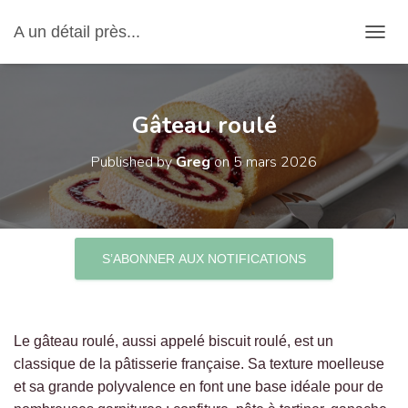
A un détail près...
OUVRI
Gâteau roulé
Published by
Greg
on
5 mars 2026
S’ABONNER AUX NOTIFICATIONS
Le gâteau roulé, aussi appelé biscuit roulé, est un
classique de la pâtisserie française. Sa texture moelleuse
et sa grande polyvalence en font une base idéale pour de