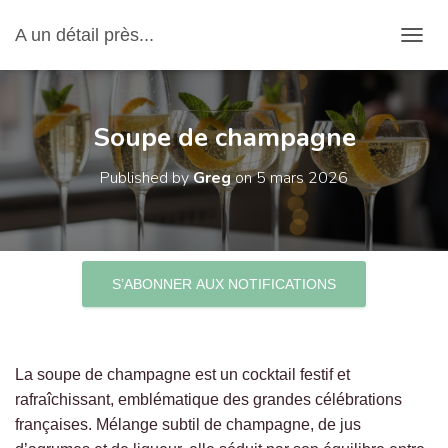
A un détail près...
OUVRI
Soupe de champagne
Published by
Greg
on
5 mars 2026
S’ABONNER AUX NOTIFICATIONS
La soupe de champagne est un cocktail festif et
rafraîchissant, emblématique des grandes célébrations
françaises. Mélange subtil de champagne, de jus