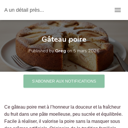
A un détail près...
OUVRI
Gâteau poire
Published by
Greg
on
5 mars 2026
S’ABONNER AUX NOTIFICATIONS
Ce gâteau poire met à l’honneur la douceur et la fraîcheur
du fruit dans une pâte moelleuse, peu sucrée et équilibrée.
Facile à réaliser, il valorise la poire sans la masquer sous