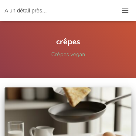
A un détail près...
OUVRI
crêpes
Crêpes vegan