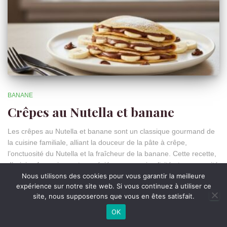
BANANE
Crêpes au Nutella et banane
Les crêpes au Nutella et banane sont un classique gourmand de
la cuisine familiale, alliant la douceur de la pâte à crêpe,
l’onctuosité du Nutella et la fraîcheur de la banane. Cette recette,
d’origine française, est appréciée pour sa simplicité et sa capacité
à réunir petits et grands autour d’un
Lire la suite
Nous utilisons des cookies pour vous garantir la meilleure
expérience sur notre site web. Si vous continuez à utiliser ce
Par
Greg
, il y a
7 mois
site, nous supposerons que vous en êtes satisfait.
OK