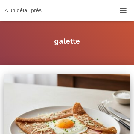
A un détail près...
OUVRI
galette