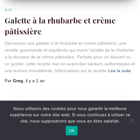
BAR
Galette à la rhubarbe et crème
pâtissière
Découvrez une galette à la rhubarbe et crème pâtissière, une
recette gourmande et équilibrée qui marie l’acidité de la rhubarbe
à la douceur de la crème pâtissière. Parfaite pour un dessert ou
un goûter, cette recette met en avant des saveurs authentiques et
une texture croustillante. Informations sur la recette
Lire la suite
Par
Greg
, il y a
1 an
Nous utilisons des cookies pour vous garantir la meilleure
expérience sur notre site web. Si vous continuez à utiliser ce
site, nous supposerons que vous en êtes satisfait.
OK