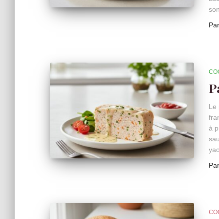
son
Pa
CO
P
Le 
fra
à p
sau
yao
Pa
CO