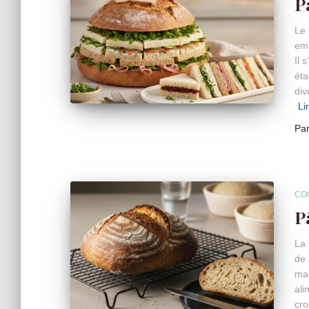
P
Le 
emb
Il 
éta
div
Li
Pa
CO
P
La 
de 
mai
ali
cro