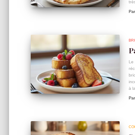
trè
Pa
BR
P
Le 
réc
bri
inc
à l
Pa
CO