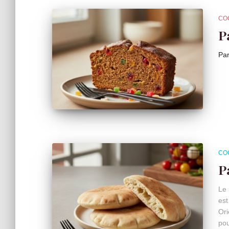
CO
P
Pa
CO
P
Le 
est
Ori
pou