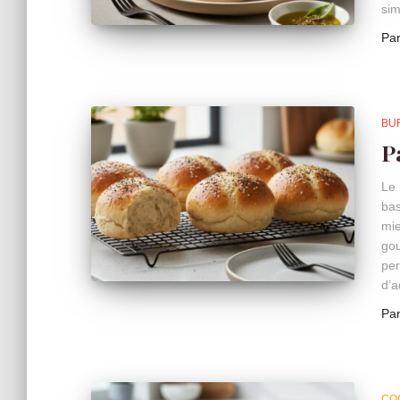
sim
Pa
BU
P
Le 
bas
mie
gou
per
d’a
Pa
CO