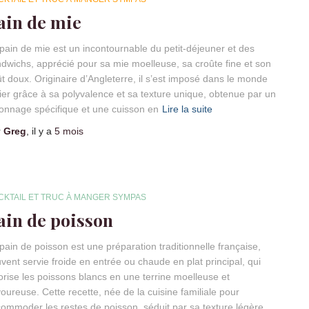
ain de mie
pain de mie est un incontournable du petit-déjeuner et des
dwichs, apprécié pour sa mie moelleuse, sa croûte fine et son
t doux. Originaire d’Angleterre, il s’est imposé dans le monde
ier grâce à sa polyvalence et sa texture unique, obtenue par un
onnage spécifique et une cuisson en
Lire la suite
r
Greg
, il y a
5 mois
CKTAIL ET TRUC À MANGER SYMPAS
ain de poisson
pain de poisson est une préparation traditionnelle française,
vent servie froide en entrée ou chaude en plat principal, qui
orise les poissons blancs en une terrine moelleuse et
oureuse. Cette recette, née de la cuisine familiale pour
ommoder les restes de poisson, séduit par sa texture légère,