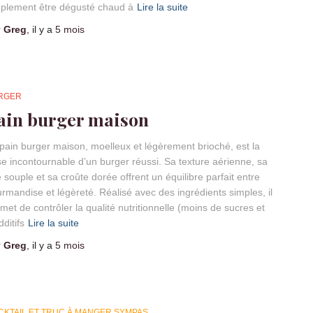
plement être dégusté chaud à
Lire la suite
r
Greg
, il y a
5 mois
RGER
ain burger maison
pain burger maison, moelleux et légèrement brioché, est la
e incontournable d’un burger réussi. Sa texture aérienne, sa
 souple et sa croûte dorée offrent un équilibre parfait entre
rmandise et légèreté. Réalisé avec des ingrédients simples, il
met de contrôler la qualité nutritionnelle (moins de sucres et
dditifs
Lire la suite
r
Greg
, il y a
5 mois
CKTAIL ET TRUC À MANGER SYMPAS