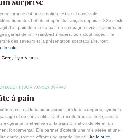
ain surprise
pain surprise est une création festive et conviviale,
lématique des buffets et apéritifs français depuis le XXe siècle.
s’agit d’un pain de mie ou pain de campagne évidé, découpé en
ges garnis de mini-sandwichs variés. Son atout majeur : la
ersité des saveurs et la présentation spectaculaire, tout
re la suite
r
Greg
, il y a
5 mois
CKTAIL ET TRUC À MANGER SYMPAS
âte à pain
pâte à pain est la base universelle de la boulangerie, symbole
partage et de convivialité. Cette recette traditionnelle, simple
s exigeante, met en valeur la transformation du blé en un
ment fondamental. Elle permet d’obtenir une mie aérée et une
ûte dorée, tout en offrant une grande liberté
Lire la suite