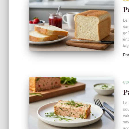
P
Le 
san
goû
ent
faç
Pa
CO
P
Le 
sou
val
sav
acc