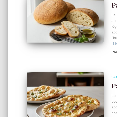
P
Le 
au 
lég
acc
l’h
Li
Pa
CO
P
Le 
pou
acc
nat