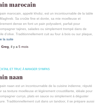
ain marocain
pain marocain, appelé khobz, est un incontournable de la table
Maghreb. Sa croûte fine et dorée, sa mie moelleuse et
èrement dense en font un pain polyvalent, parfait pour
ompagner tajines, salades ou simplement trempé dans de
uile d’olive. Traditionnellement cuit au four à bois ou sur plaque,
re la suite
r
Greg
, il y a
5 mois
CKTAIL ET TRUC À MANGER SYMPAS
ain naan
pain naan est un incontournable de la cuisine indienne, réputé
r sa texture moelleuse et légèrement croustillante, idéale pour
ompagner currys, plats en sauce ou simplement à déguster
ure. Traditionnellement cuit dans un tandoor, il se prépare aussi