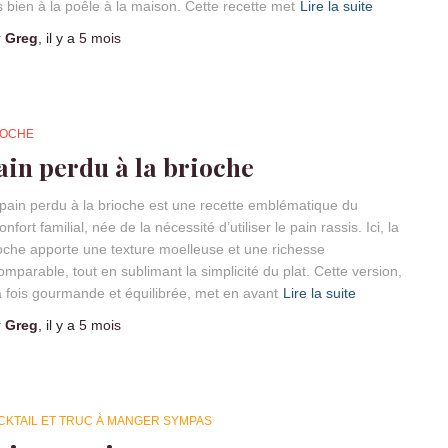
s bien à la poêle à la maison. Cette recette met
Lire la suite
r
Greg
, il y a
5 mois
IOCHE
ain perdu à la brioche
pain perdu à la brioche est une recette emblématique du
onfort familial, née de la nécessité d’utiliser le pain rassis. Ici, la
oche apporte une texture moelleuse et une richesse
omparable, tout en sublimant la simplicité du plat. Cette version,
a fois gourmande et équilibrée, met en avant
Lire la suite
r
Greg
, il y a
5 mois
CKTAIL ET TRUC À MANGER SYMPAS