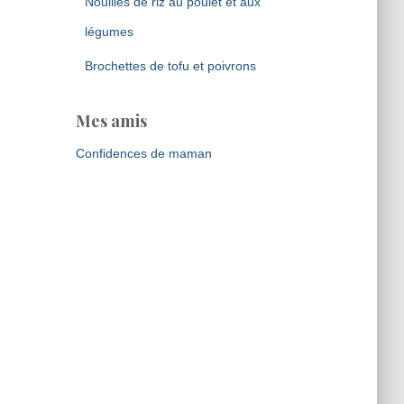
Nouilles de riz au poulet et aux
légumes
Brochettes de tofu et poivrons
Mes amis
Confidences de maman