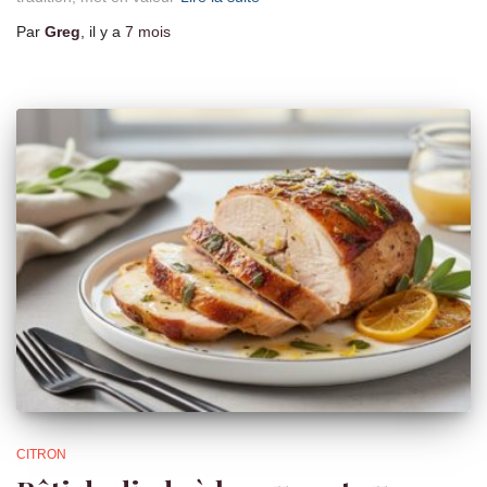
Par
Greg
, il y a
7 mois
CITRON