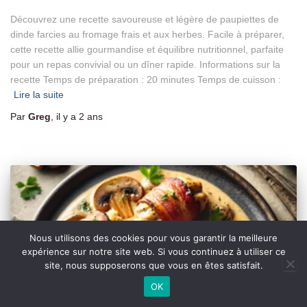
Découvrez une recette savoureuse et légère de paupiettes de
dinde farcies au fromage frais et aux herbes. Facile à préparer,
cette recette allie gourmandise et équilibre nutritionnel, parfaite
pour un repas convivial ou un dîner rapide. Informations sur la
recette Temps de préparation : 20 minutes Temps de cuisson :
Lire la suite
Par
Greg
, il y a
2 ans
Nous utilisons des cookies pour vous garantir la meilleure
expérience sur notre site web. Si vous continuez à utiliser ce
site, nous supposerons que vous en êtes satisfait.
OK