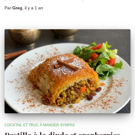
Par
Greg
, il y a
1 an
COCKTAIL ET TRUC À MANGER SYMPAS
Pastilla à la dinde et cranberries