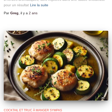
pour un résultat
Lire la suite
Par
Greg
, il y a
2 ans
COCKTAIL ET TRUC À MANGER SYMPAS