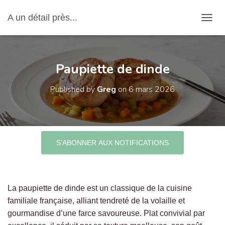
A un détail près...
OUVRI
Paupiette de dinde
Published by
Greg
on
6 mars 2026
S’ABONNER AUX NOTIFICATIONS
La paupiette de dinde est un classique de la cuisine
familiale française, alliant tendreté de la volaille et
gourmandise d’une farce savoureuse. Plat convivial par