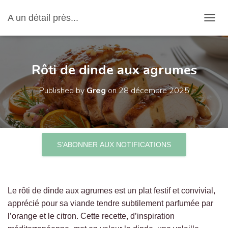
A un détail près...
OUVRI
Rôti de dinde aux agrumes
Published by
Greg
on
28 décembre 2025
S’ABONNER AUX NOTIFICATIONS
Le rôti de dinde aux agrumes est un plat festif et convivial,
apprécié pour sa viande tendre subtilement parfumée par
l’orange et le citron. Cette recette, d’inspiration