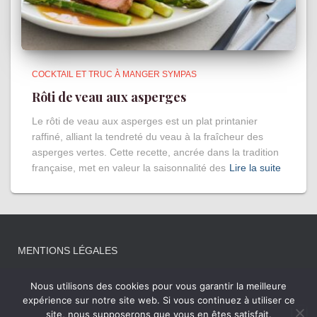
COCKTAIL ET TRUC À MANGER SYMPAS
Rôti de veau aux asperges
Le rôti de veau aux asperges est un plat printanier
raffiné, alliant la tendreté du veau à la fraîcheur des
asperges vertes. Cette recette, ancrée dans la tradition
française, met en valeur la saisonnalité des
Lire la suite
MENTIONS LÉGALES
Nous utilisons des cookies pour vous garantir la meilleure
expérience sur notre site web. Si vous continuez à utiliser ce
site, nous supposerons que vous en êtes satisfait.