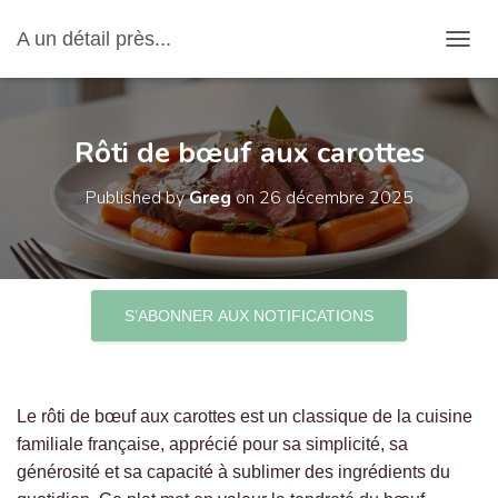
A un détail près...
OUVRI
Rôti de bœuf aux carottes
Published by
Greg
on
26 décembre 2025
S’ABONNER AUX NOTIFICATIONS
Le rôti de bœuf aux carottes est un classique de la cuisine
familiale française, apprécié pour sa simplicité, sa
générosité et sa capacité à sublimer des ingrédients du