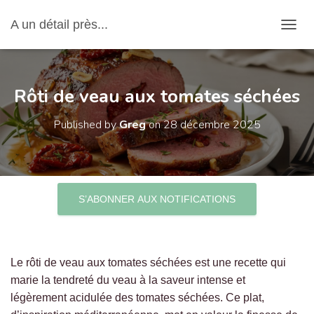
A un détail près...
OUVRI
Rôti de veau aux tomates séchées
Published by
Greg
on
28 décembre 2025
S’ABONNER AUX NOTIFICATIONS
Le rôti de veau aux tomates séchées est une recette qui
marie la tendreté du veau à la saveur intense et
légèrement acidulée des tomates séchées. Ce plat,