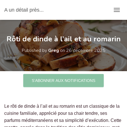
A un détail près...
OUVRI
Rôti de dinde à l’ail et au romarin
Published by
Greg
on
26 décembre 2025
S’ABONNER AUX NOTIFICATIONS
Le rôti de dinde à l’ail et au romarin est un classique de la
cuisine familiale, apprécié pour sa chair tendre, ses
parfums méditerranéens et sa simplicité d’exécution. Cette