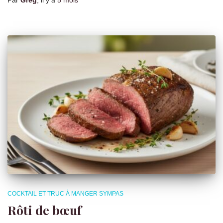
Par
Greg
, il y a
5 mois
COCKTAIL ET TRUC À MANGER SYMPAS
Rôti de bœuf