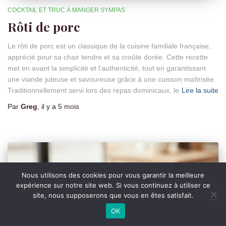
COCKTAIL ET TRUC À MANGER SYMPAS
Rôti de porc
Le rôti de porc est un classique de la cuisine familiale française,
apprécié pour sa chair tendre et sa croûte dorée. Cette recette
met en avant la simplicité et l’authenticité, tout en garantissant
une viande juteuse et savoureuse grâce à une cuisson maîtrisée.
Traditionnellement servi lors des repas dominicaux, le
Lire la suite
Par
Greg
, il y a
5 mois
Nous utilisons des cookies pour vous garantir la meilleure
expérience sur notre site web. Si vous continuez à utiliser ce
site, nous supposerons que vous en êtes satisfait.
OK