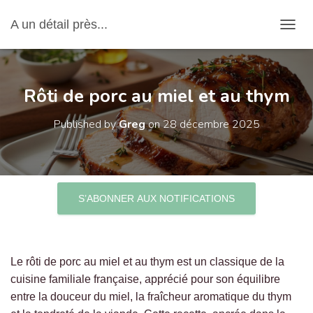
A un détail près...
OUVRI
Rôti de porc au miel et au thym
Published by
Greg
on
28 décembre 2025
S’ABONNER AUX NOTIFICATIONS
Le rôti de porc au miel et au thym est un classique de la
cuisine familiale française, apprécié pour son équilibre
entre la douceur du miel, la fraîcheur aromatique du thym