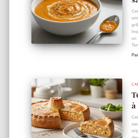
Cet
sim
gri
Ins
un 
Te
Pa
CA
T
à
Cet
sav
ori
des