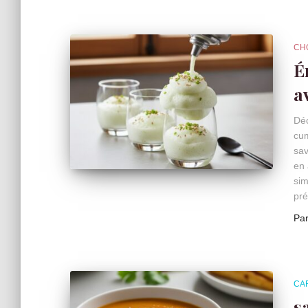
CH
É
a
Déc
cum
sav
en 
sim
pré
Pa
CA
s