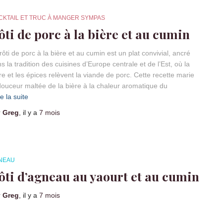
CKTAIL ET TRUC À MANGER SYMPAS
ôti de porc à la bière et au cumin
rôti de porc à la bière et au cumin est un plat convivial, ancré
s la tradition des cuisines d’Europe centrale et de l’Est, où la
re et les épices relèvent la viande de porc. Cette recette marie
douceur maltée de la bière à la chaleur aromatique du
re la suite
r
Greg
, il y a
7 mois
NEAU
ôti d’agneau au yaourt et au cumin
r
Greg
, il y a
7 mois