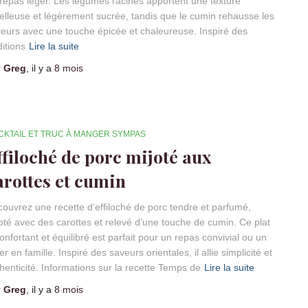
repas léger. Les légumes racines apportent une texture
lleuse et légèrement sucrée, tandis que le cumin rehausse les
eurs avec une touche épicée et chaleureuse. Inspiré des
ditions
Lire la suite
r
Greg
, il y a
8 mois
CKTAIL ET TRUC À MANGER SYMPAS
ffiloché de porc mijoté aux
arottes et cumin
ouvrez une recette d’effiloché de porc tendre et parfumé,
oté avec des carottes et relevé d’une touche de cumin. Ce plat
onfortant et équilibré est parfait pour un repas convivial ou un
er en famille. Inspiré des saveurs orientales, il allie simplicité et
henticité. Informations sur la recette Temps de
Lire la suite
r
Greg
, il y a
8 mois