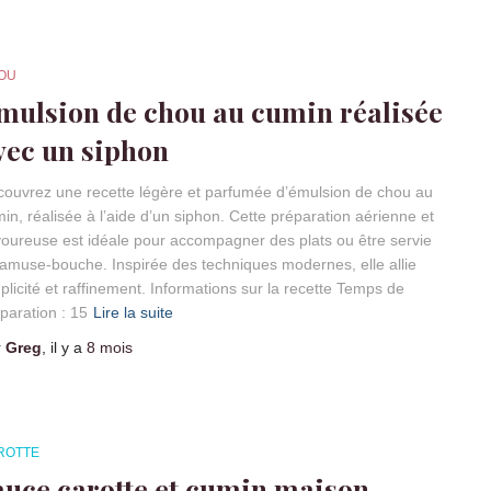
OU
mulsion de chou au cumin réalisée
vec un siphon
ouvrez une recette légère et parfumée d’émulsion de chou au
in, réalisée à l’aide d’un siphon. Cette préparation aérienne et
oureuse est idéale pour accompagner des plats ou être servie
amuse-bouche. Inspirée des techniques modernes, elle allie
plicité et raffinement. Informations sur la recette Temps de
paration : 15
Lire la suite
r
Greg
, il y a
8 mois
ROTTE
auce carotte et cumin maison