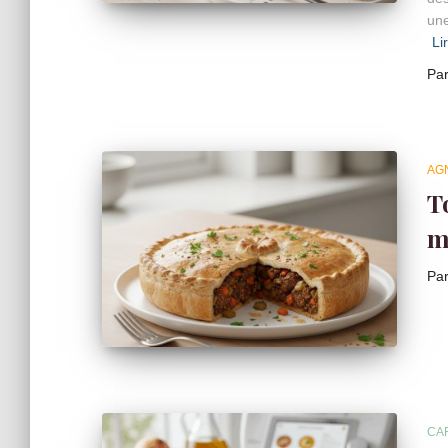
une
Li
Pa
AG
T
m
Pa
CA