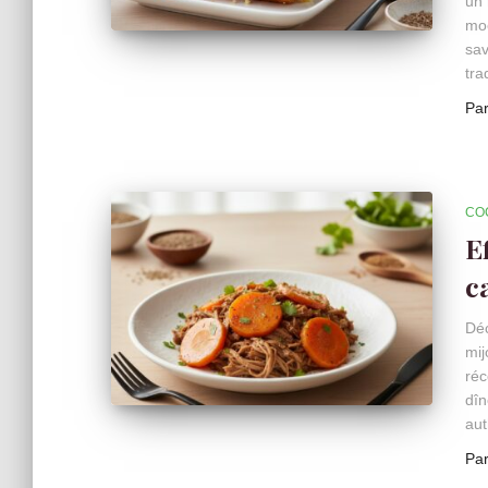
un 
moe
sav
tra
Pa
CO
E
c
Déc
mij
réc
dîn
aut
Pa