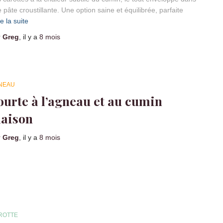
 pâte croustillante. Une option saine et équilibrée, parfaite
re la suite
r
Greg
, il y a
8 mois
NEAU
ourte à l’agneau et au cumin
aison
r
Greg
, il y a
8 mois
ROTTE