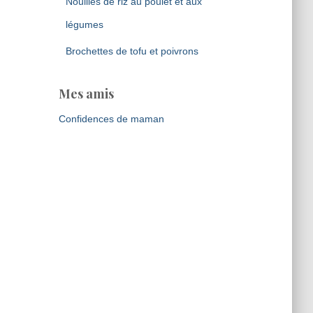
Nouilles de riz au poulet et aux
légumes
Brochettes de tofu et poivrons
Mes amis
Confidences de maman