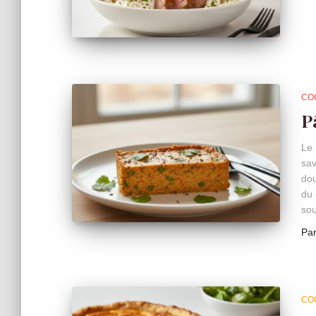
CO
P
Le 
sav
dou
du 
sou
Pa
CO