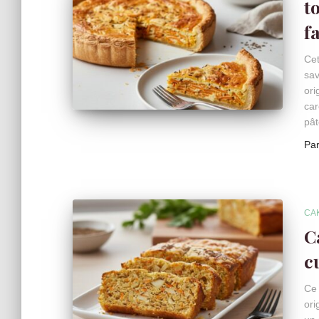
t
f
Cet
sav
ori
car
pât
Pa
CA
C
c
Ce 
ori