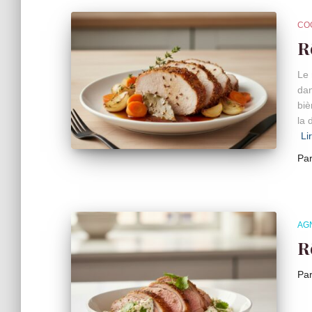
CO
R
Le 
dan
biè
la 
Li
Pa
AG
R
Pa