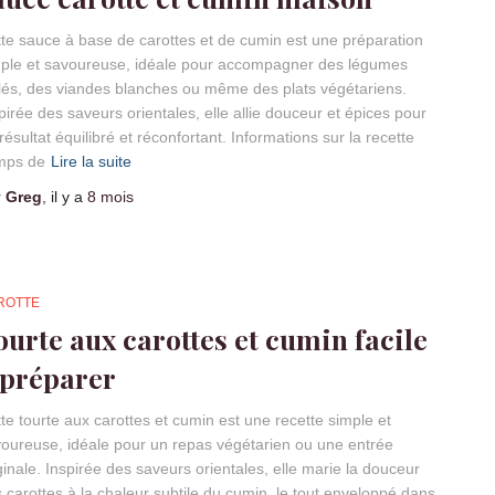
te sauce à base de carottes et de cumin est une préparation
ple et savoureuse, idéale pour accompagner des légumes
llés, des viandes blanches ou même des plats végétariens.
pirée des saveurs orientales, elle allie douceur et épices pour
résultat équilibré et réconfortant. Informations sur la recette
mps de
Lire la suite
r
Greg
, il y a
8 mois
ROTTE
ourte aux carottes et cumin facile
 préparer
te tourte aux carottes et cumin est une recette simple et
oureuse, idéale pour un repas végétarien ou une entrée
ginale. Inspirée des saveurs orientales, elle marie la douceur
 carottes à la chaleur subtile du cumin, le tout enveloppé dans