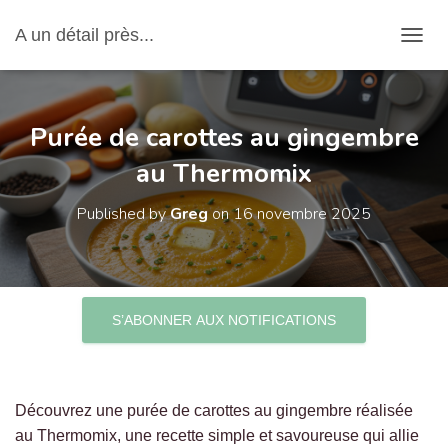
A un détail près...
OUVRI
Purée de carottes au gingembre
au Thermomix
Published by
Greg
on
16 novembre 2025
S’ABONNER AUX NOTIFICATIONS
Découvrez une purée de carottes au gingembre réalisée
au Thermomix, une recette simple et savoureuse qui allie