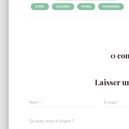
CURRY
LÉGUMES
PURÉE
THERMOMIX
0 co
Laisser 
Nom
*
E-mail
*
Qu’avez vous à l’esprit ?