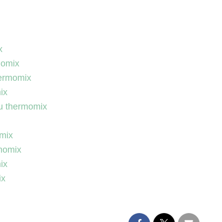
x
momix
hermomix
ix
au thermomix
omix
rmomix
ix
ix