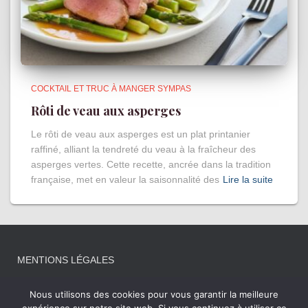
COCKTAIL ET TRUC À MANGER SYMPAS
Rôti de veau aux asperges
Le rôti de veau aux asperges est un plat printanier
raffiné, alliant la tendreté du veau à la fraîcheur des
asperges vertes. Cette recette, ancrée dans la tradition
française, met en valeur la saisonnalité des
Lire la suite
MENTIONS LÉGALES
Nous utilisons des cookies pour vous garantir la meilleure