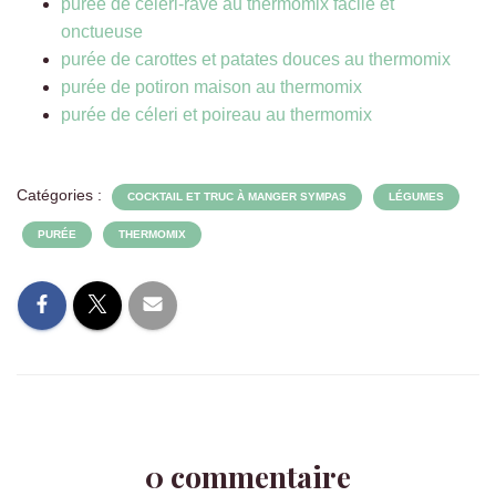
purée de céleri-rave au thermomix facile et
onctueuse
purée de carottes et patates douces au thermomix
purée de potiron maison au thermomix
purée de céleri et poireau au thermomix
Catégories :
COCKTAIL ET TRUC À MANGER SYMPAS
LÉGUMES
PURÉE
THERMOMIX
0 commentaire