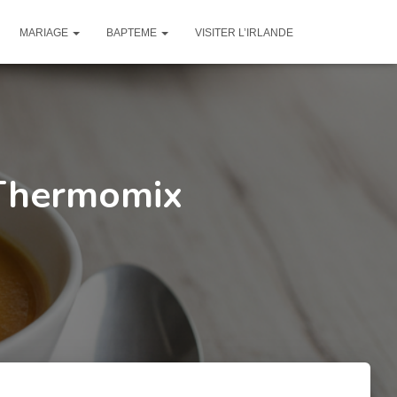
MARIAGE
BAPTEME
VISITER L’IRLANDE
 Thermomix