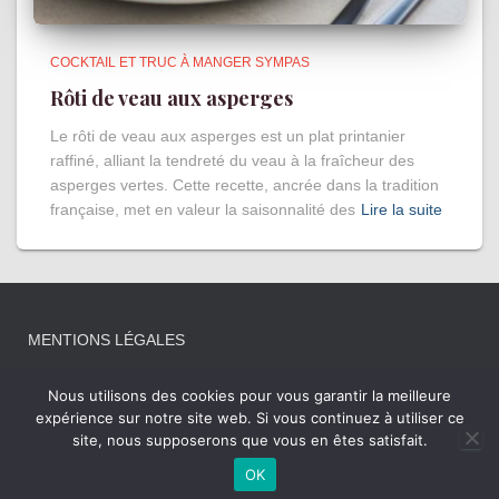
COCKTAIL ET TRUC À MANGER SYMPAS
Rôti de veau aux asperges
Le rôti de veau aux asperges est un plat printanier
raffiné, alliant la tendreté du veau à la fraîcheur des
asperges vertes. Cette recette, ancrée dans la tradition
française, met en valeur la saisonnalité des
Lire la suite
MENTIONS LÉGALES
Nous utilisons des cookies pour vous garantir la meilleure
expérience sur notre site web. Si vous continuez à utiliser ce
site, nous supposerons que vous en êtes satisfait.
Hestia | Développé par
ThemeIsle
OK