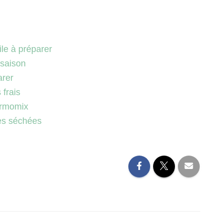
ile à préparer
 saison
arer
frais
ermomix
ies séchées