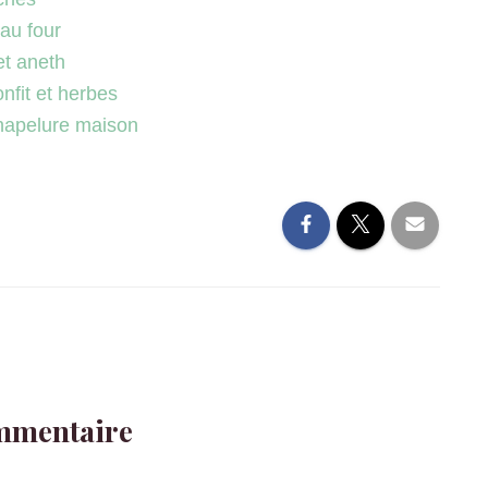
au four
et aneth
nfit et herbes
chapelure maison
mmentaire