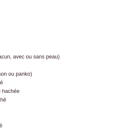
acun, avec ou sans peau)
son ou panko)
hé
he hachée
ché
pé