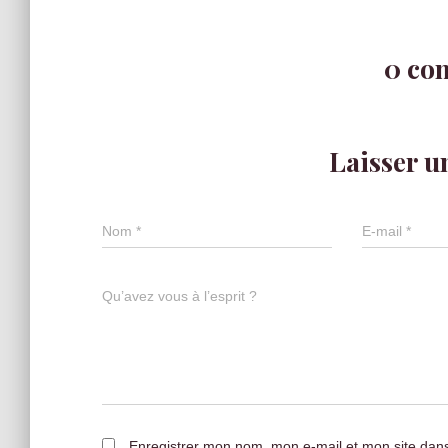
0 co
Laisser 
Nom
*
E-mail
*
Qu’avez vous à l’esprit ?
Enregistrer mon nom, mon e-mail et mon site dan