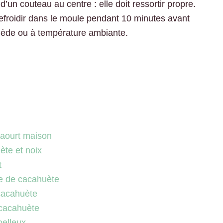
d’un couteau au centre : elle doit ressortir propre.
 refroidir dans le moule pendant 10 minutes avant
tiède ou à température ambiante.
yaourt maison
ète et noix
t
re de cacahuète
 cacahuète
 cacahuète
oelleux