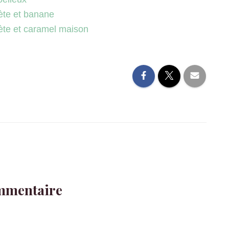
ète et banane
ète et caramel maison
mmentaire