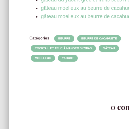
gâteau moelleux au beurre de cacahu
gâteau moelleux au beurre de cacahu
Catégories :
BEURRE
BEURRE DE CACAHUÈTE
COCKTAIL ET TRUC À MANGER SYMPAS
GÂTEAU
MOELLEUX
YAOURT
0 co