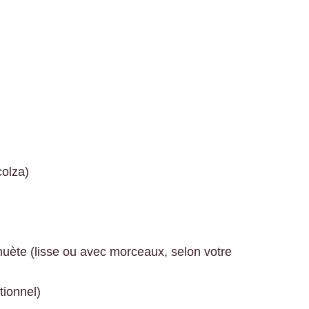
colza)
huète (lisse ou avec morceaux, selon votre
ptionnel)