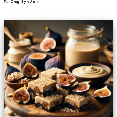
Par
Greg
, il y a
2 ans