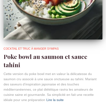
COCKTAIL ET TRUC À MANGER SYMPAS
Poke bowl au saumon et sauce
tahini
Cette version du poke bowl met en valeur la délicatesse du
saumon cru associé à une sauce onctueuse au tahini. Mariant
des saveurs d’inspiration japonaise et des touches
méditerranéennes, ce plat diététique ravira les amateurs de
cuisine saine et gourmande. Sa simplicité en fait une recette
idéale pour une préparation
Lire la suite