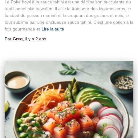
Le Poke bowl à la sauce tahini est une déclinaison succulente du
traditionnel plat hawaïen. Il allie la fraîcheur des légumes crus, le
fondant du poisson mariné et le croquant des graines et noix, le
tout sublimé par une onctueuse sauce tahini. C’est une option à la
fois gourmande et
Lire la suite
Par
Greg
, il y a
2 ans