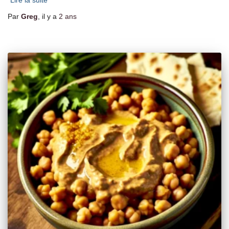
Lire la suite
Par
Greg
, il y a
2 ans