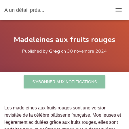
A un détail près...
OUVRI
Madeleines aux fruits rouges
Published by
Greg
on
30 novembre 2024
S’ABONNER AUX NOTIFICATIONS
Les madeleines aux fruits rouges sont une version
revisitée de la célèbre pâtisserie française. Moelleuses et
légèrement acidulées grâce aux fruits rouges, elles sont