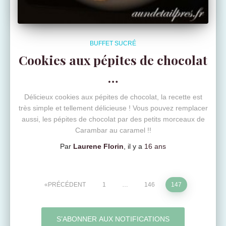
BUFFET SUCRÉ
Cookies aux pépites de chocolat
…
Délicieux cookies aux pépites de chocolat, la recette est
très simple et tellement délicieuse ! Vous pouvez remplacer
aussi, les pépites de chocolat par des petits morceaux de
Carambar au caramel !!
Par
Laurene Florin
, il y a
16 ans
Pagination
PRÉCÉDENT
1
…
146
147
des
S’ABONNER AUX NOTIFICATIONS