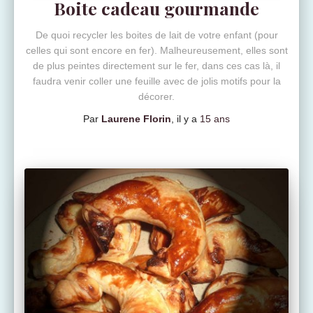
Boite cadeau gourmande
De quoi recycler les boites de lait de votre enfant (pour
celles qui sont encore en fer). Malheureusement, elles sont
de plus peintes directement sur le fer, dans ces cas là, il
faudra venir coller une feuille avec de jolis motifs pour la
décorer.
Par
Laurene Florin
, il y a
15 ans