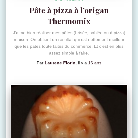
BASE CULINAIRE
Pâte à pizza à l’origan
Thermomix
J’aime bien réaliser mes pâtes (brisée, sablée ou à pizza)
maison. On obtient un résultat qui est nettement meilleur
que les pâtes toute faites du commerce. Et c’est en plus
assez simple à faire.
Par
Laurene Florin
, il y a
16 ans