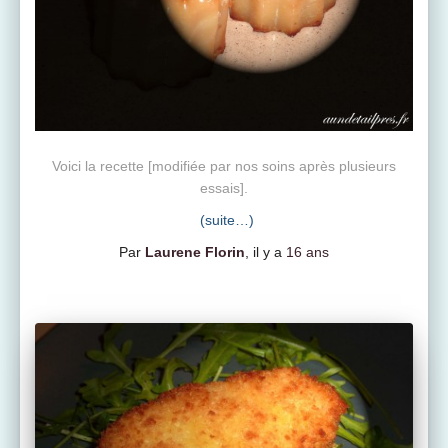
Voici la recette [modifiée par nos soins après plusieurs
essais].
(suite…)
Par
Laurene Florin
, il y a
16 ans