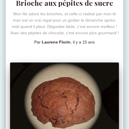
Brioche aux pépites de sucre
Mon fils adore les brioches, et celle-ci réalisé par mon tit
mari est un vrai régal pour un goûter le dimanche après-
midi quand il pleut. Dégustée tiède, c’est encore meilleur !
Avec des pépites de chocolat, c’est encore plus gourmand !
Par
Laurene Florin
, il y a
15 ans