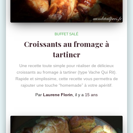
BUFFET SALÉ
Croissants au fromage à
tartiner
Une recette toute simple pour réaliser de délicieux
croissants au fromage à tartiner (type Vache Qui Rit).
Rapide et simplissime, cette recette vous permettra de
rajouter une touche “homemade” à votre apéritif.
Par
Laurene Florin
, il y a
15 ans