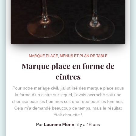
MARQUE PLACE, MENUS ET PLAN DE TABLE
Marque place en forme de
cintres
Pour notre mariage civil, j’ai utilisé des marque place sous
la forme d’un cintre sur lequel, j’avais accroché soit une
chemise pour les hommes soit une robe pour les femmes.
Cela m’a demandé beaucoup de temps, mais le résultat
était chouette !
Par
Laurene Florin
, il y a
16 ans