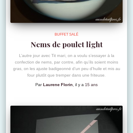
BUFFET SALÉ
Nems de poulet light
L’autre jour avec Tit mari, on a voulu s’essayer à la
confection de nems, par contre, afin qu’ils soient moins
gras, on les ajuste badigeonné d’un peu d’huile et mis au
four plutôt que tremper dans une friteuse.
Par
Laurene Florin
, il y a
15 ans