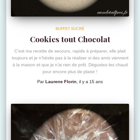
BUFFET SUCRÉ
Cookies tout Chocolat
C’est ma recette de secours, rapide à préparer, elle plait
toujours et je n’hésite pas à la réaliser si des amis viennent
à la maison et que je n’ai rien de prêt. Dégustez-les chaud
pour encore plus de plaisir !
Par
Laurene Florin
, il y a
15 ans