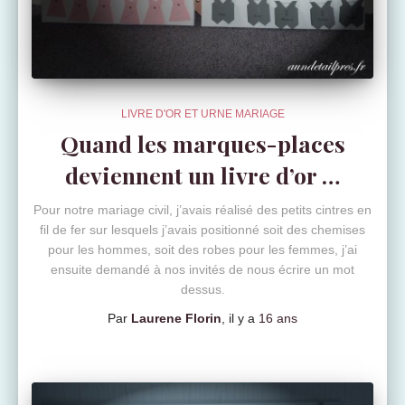
LIVRE D'OR ET URNE MARIAGE
Quand les marques-places
deviennent un livre d’or …
Pour notre mariage civil, j’avais réalisé des petits cintres en
fil de fer sur lesquels j’avais positionné soit des chemises
pour les hommes, soit des robes pour les femmes, j’ai
ensuite demandé à nos invités de nous écrire un mot
dessus.
Par
Laurene Florin
, il y a
16 ans