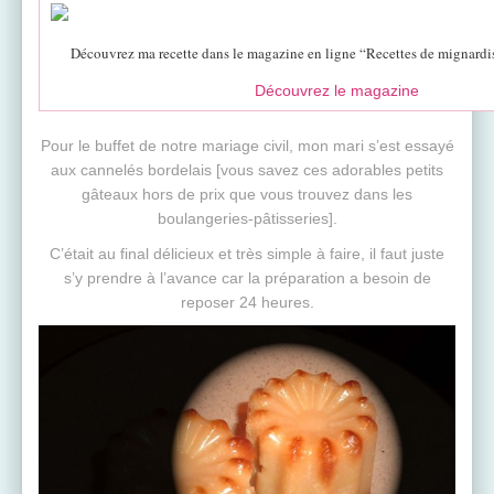
Découvrez ma recette dans le magazine en ligne “Recettes de mignard
Découvrez le magazine
Pour le buffet de notre mariage civil, mon mari s’est essayé
aux cannelés bordelais [vous savez ces adorables petits
gâteaux hors de prix que vous trouvez dans les
boulangeries-pâtisseries].
C’était au final délicieux et très simple à faire, il faut juste
s’y prendre à l’avance car la préparation a besoin de
reposer 24 heures.