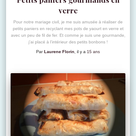
verre
Pour notre mariage civil, je me suis amusée à réaliser de
petits paniers en recyclant mes pots de yaourt en verre et
avec un peu de fil de fer. Et comme je suis une gourmande,
j’ai placé à l’intérieur des petits bonbons !
Par
Laurene Florin
, il y a
15 ans