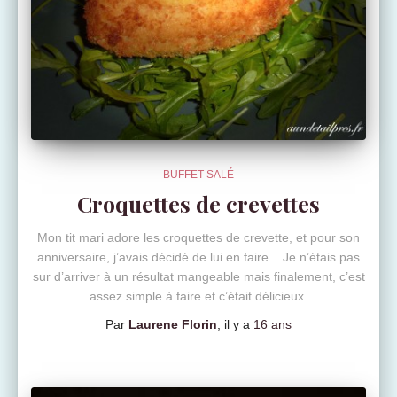
BUFFET SALÉ
Croquettes de crevettes
Mon tit mari adore les croquettes de crevette, et pour son
anniversaire, j’avais décidé de lui en faire .. Je n’étais pas
sur d’arriver à un résultat mangeable mais finalement, c’est
assez simple à faire et c’était délicieux.
Par
Laurene Florin
, il y a
16 ans