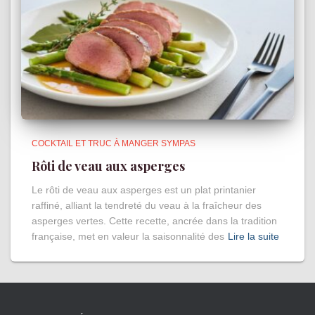
COCKTAIL ET TRUC À MANGER SYMPAS
Rôti de veau aux asperges
Le rôti de veau aux asperges est un plat printanier
raffiné, alliant la tendreté du veau à la fraîcheur des
asperges vertes. Cette recette, ancrée dans la tradition
française, met en valeur la saisonnalité des
Lire la suite