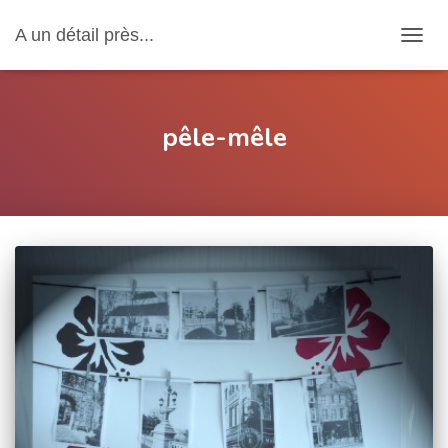
A un détail près...
OUVRI
pêle-mêle