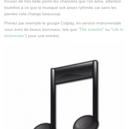
trouver de très belle parmi les chansons que l’on aime, attention
toutefois à ce que la musique soit assez rythmée car sans les
paroles cela change beaucoup.
Prenez par exemple le groupe Colplay, en version instrumentale
vous avez de beaux morceaux, tels que “
The scientist
” ou “
Life in
technicolor
“( pour une entrée).