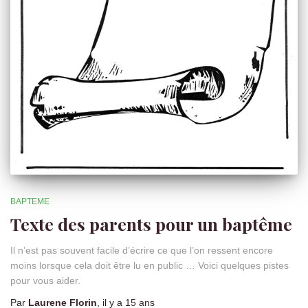
BAPTEME
Texte des parents pour un baptême
Il n’est pas souvent facile d’écrire ce que l’on ressent encore
moins lorsque cela doit être lu en public … Voici quelques pistes
pour vous aider.
Par
Laurene Florin
, il y a
15 ans