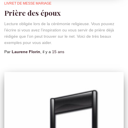
LIVRET DE MESSE MARIAGE
Prière des époux
Lecture obligée lors de la cérémonie religieuse. Vous pouvez
l’écrire si vous avez l’inspiration ou vous servir de prière déjà
rédigée que l’on peut trouver sur le net. Voici de très beaux
exemples pour vous aider.
Par
Laurene Florin
, il y a
15 ans